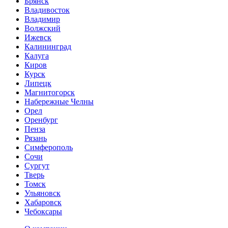
Брянск
Владивосток
Владимир
Волжский
Ижевск
Калининград
Калуга
Киров
Курск
Липецк
Магнитогорск
Набережные Челны
Орел
Оренбург
Пенза
Рязань
Симферополь
Сочи
Сургут
Тверь
Томск
Ульяновск
Хабаровск
Чебоксары